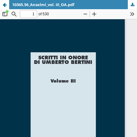
10365.56_Anselmi_vol. III_OA.pdf