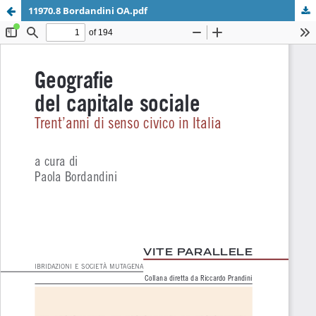
11970.8 Bordandini OA.pdf