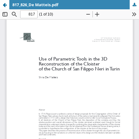
817_826_De Matteis.pdf