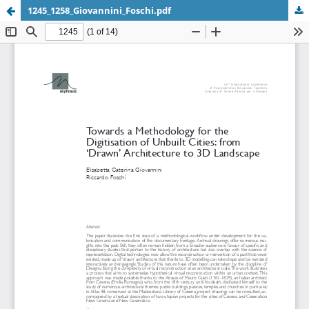
1245_1258_Giovannini_Foschi.pdf