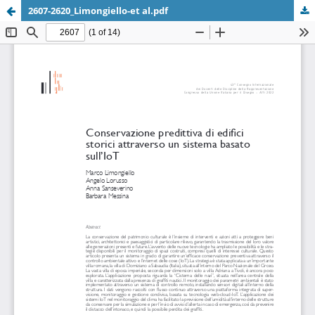
2607-2620_Limongiello-et al.pdf