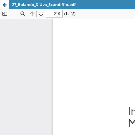
27_Rolando_D'Uva_Scandiffio.pdf