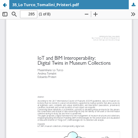
35_Lo Turco_Tomalini_Pristeri.pdf