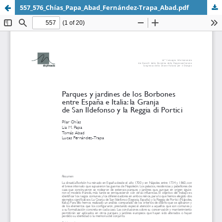
557_576_Chías_Papa_Abad_Fernández-Trapa_Abad.pdf