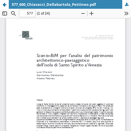
577_600_Chiavacci_Dellabartola_Pettineo.pdf