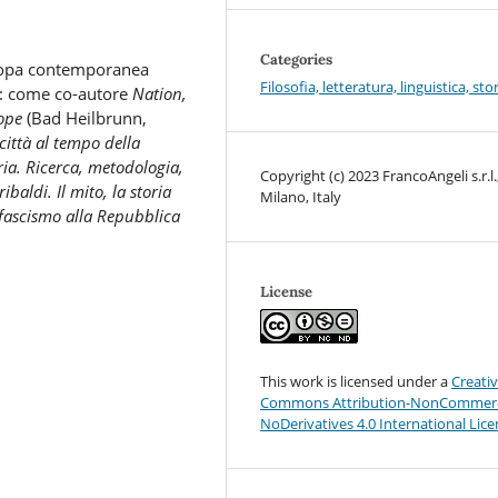
Categories
uropa contemporanea
Filosofia, letteratura, linguistica, sto
ni: come co-autore
Nation,
ope
(Bad Heilbrunn,
ittà al tempo della
ria. Ricerca, metodologia,
Copyright (c) 2023 FrancoAngeli s.r.l.
baldi. Il mito, la storia
Milano, Italy
l fascismo alla Repubblica
License
This work is licensed under a
Creati
Commons Attribution-NonCommerc
NoDerivatives 4.0 International Lic