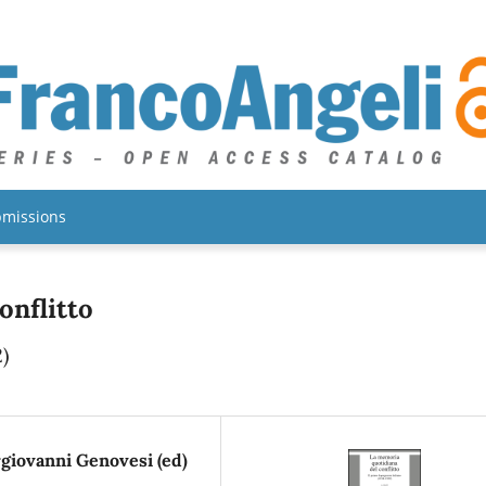
missions
onflitto
)
rgiovanni Genovesi (ed)