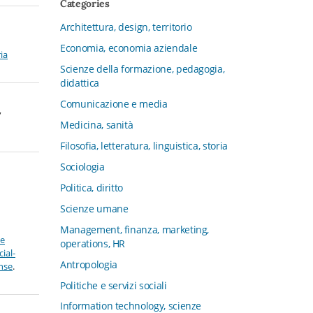
Categories
CFMT - Terziario Futuro
Architettura, design, territorio
Channel & Retail Lab
Economia, economia aziendale
Civiltà in tavola. La cultura del cibo
ria
tra tradizioni, storia e diritto
Scienze della formazione, pedagogia,
didattica
Collana del Dipartimento di Scienze
Aziendali, Management e Innovation
Comunicazione e media
,
Systems
Medicina, sanità
Collana di Architettura. Nuova Serie
Filosofia, letteratura, linguistica, storia
Collana del Dipartimento di
Sociologia
Sociologia e Diritto dell’Economia
Università di Bologna
Politica, diritto
Collana di Clinica della formazione
Scienze umane
Collana di Ragioneria ed Economia
Management, finanza, marketing,
ve
Aziendale - SIDREA
operations, HR
ial-
Collana di Storia delle istituzioni
Antropologia
ense
.
educative e della Letteratura per
Politiche e servizi sociali
l’Infanzia
Information technology, scienze
Collana di Studi e Ricerche Aziendali