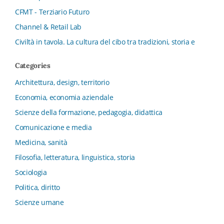
CFMT - Terziario Futuro
Channel & Retail Lab
Civiltà in tavola. La cultura del cibo tra tradizioni, storia e
diritto
Categories
Collana del Dipartimento di Scienze Aziendali, Management
e Innovation Systems
Architettura, design, territorio
Collana di Architettura. Nuova Serie
Economia, economia aziendale
Collana del Dipartimento di Sociologia e Diritto
Scienze della formazione, pedagogia, didattica
dell’Economia Università di Bologna
Comunicazione e media
Collana di Clinica della formazione
Medicina, sanità
Collana di Ragioneria ed Economia Aziendale - SIDREA
Filosofia, letteratura, linguistica, storia
Collana di Storia delle istituzioni educative e della
Letteratura per l’Infanzia
Sociologia
Collana di Studi e Ricerche Aziendali
Politica, diritto
Collana ISMU
Scienze umane
Collana Tendenze Salute e Sanità ETS
Management, finanza, marketing, operations, HR