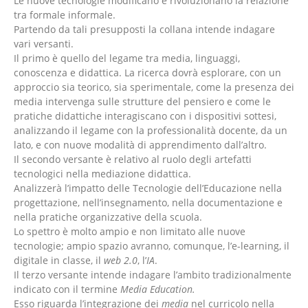
Le nuove tecnologie modificano e rivoluzionano la relazione
tra formale informale.
Partendo da tali presupposti la collana intende indagare
vari versanti.
Il primo è quello del legame tra media, linguaggi,
conoscenza e didattica. La ricerca dovrà esplorare, con un
approccio sia teorico, sia sperimentale, come la presenza dei
media intervenga sulle strutture del pensiero e come le
pratiche didattiche interagiscano con i dispositivi sottesi,
analizzando il legame con la professionalità docente, da un
lato, e con nuove modalità di apprendimento dall’altro.
Il secondo versante è relativo al ruolo degli artefatti
tecnologici nella mediazione didattica.
Analizzerà l’impatto delle Tecnologie dell’Educazione nella
progettazione, nell’insegnamento, nella documentazione e
nella pratiche organizzative della scuola.
Lo spettro è molto ampio e non limitato alle nuove
tecnologie; ampio spazio avranno, comunque, l’e-learning, il
digitale in classe, il
web 2.0
, l’
IA
.
Il terzo versante intende indagare l’ambito tradizionalmente
indicato con il termine
Media Education.
Esso riguarda l’integrazione dei
media
nel curricolo nella