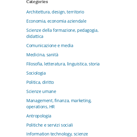
Categories
CFMT - Terziario Futuro
Architettura, design, territorio
Channel & Retail Lab
Economia, economia aziendale
Civiltà in tavola. La cultura del cibo
tra tradizioni, storia e diritto
Scienze della formazione, pedagogia,
didattica
Collana del Dipartimento di Scienze
Aziendali, Management e Innovation
Comunicazione e media
Systems
Medicina, sanità
Collana di Architettura. Nuova Serie
Filosofia, letteratura, linguistica, storia
Collana del Dipartimento di
Sociologia
Sociologia e Diritto dell’Economia
Università di Bologna
Politica, diritto
Collana di Clinica della formazione
Scienze umane
Collana di Ragioneria ed Economia
Management, finanza, marketing,
Aziendale - SIDREA
operations, HR
Collana di Storia delle istituzioni
Antropologia
educative e della Letteratura per
Politiche e servizi sociali
l’Infanzia
Information technology, scienze
Collana di Studi e Ricerche Aziendali