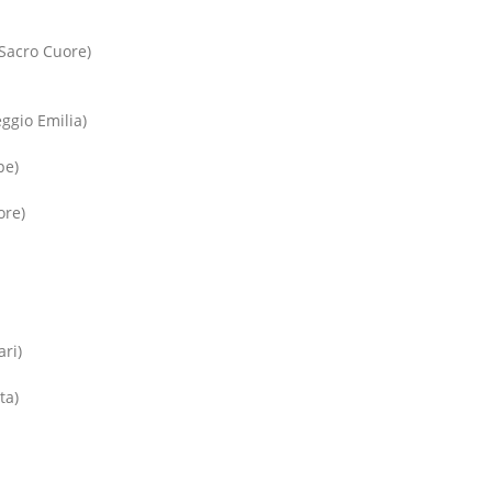
 Sacro Cuore)
ggio Emilia)
pe)
ore)
ri)
ta)