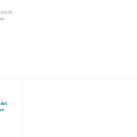
ico II)
a)
r
 del
ve