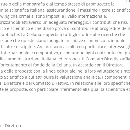
1 
il ruolo della monografia e al tempo stesso di promuovere le
unità scientifica italiana, assicurandone il massimo rigore scientific
ewing che ormai si sono imposti a livello internazionale.
rizzandoli attraverso un adeguato referaggio, i contributi che risul
ico e scientifico e che diano prova di contribuire al progredire dell
pubbliche. La Collana è aperta a tutti gli studi e alle ricerche che
izione che queste siano indagate in chiave economico-aziendale,
 altre discipline. Ancora, sono accolti con particolare interesse gl
o internazionale e comparativo, e comunque ogni contributo che p
lica amministrazione italiana ed europea. Il Comitato Direttivo affi
l’orientamento di fondo della Collana. In accordo con il Direttore,
a delle proposte con la linea editoriale, nella loro valutazione sinte
 Scientifico a cui attribuire la valutazione analitica. I componenti 
l Direttore e del Comitato Direttivo, in relazione alle loro specifich
 le proposte, con particolare riferimento alla qualità scientifica e
 – Direttore