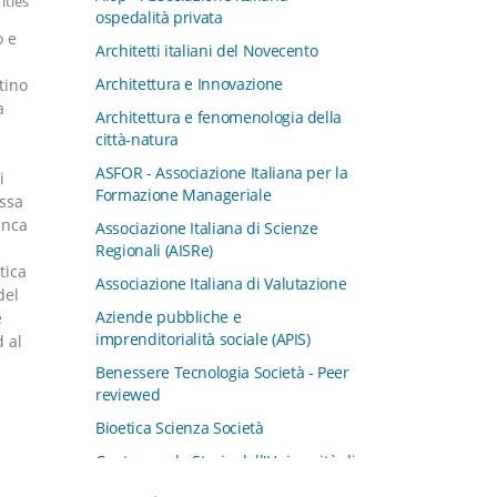
Titles
ospedalità privata
o e
Architetti italiani del Novecento
Architettura e Innovazione
tino
a
Architettura e fenomenologia della
città-natura
ASFOR - Associazione Italiana per la
i
Formazione Manageriale
ossa
anca
Associazione Italiana di Scienze
Regionali (AISRe)
tica
Associazione Italiana di Valutazione
del
Aziende pubbliche e
e
imprenditorialità sociale (APIS)
d al
Benessere Tecnologia Società - Peer
reviewed
Bioetica Scienza Società
Centro per la Storia dell'Università di
Padova