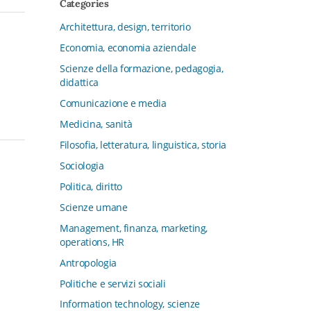
Categories
CFMT - Terziario Futuro
Architettura, design, territorio
Channel & Retail Lab
Economia, economia aziendale
Civiltà in tavola. La cultura del cibo
tra tradizioni, storia e diritto
Scienze della formazione, pedagogia,
didattica
Collana del Dipartimento di Scienze
Aziendali, Management e Innovation
Comunicazione e media
Systems
Medicina, sanità
Collana di Architettura. Nuova Serie
Filosofia, letteratura, linguistica, storia
Collana del Dipartimento di
Sociologia
Sociologia e Diritto dell’Economia
Università di Bologna
Politica, diritto
Collana di Clinica della formazione
Scienze umane
Collana di Ragioneria ed Economia
Management, finanza, marketing,
Aziendale - SIDREA
operations, HR
Collana di Storia delle istituzioni
Antropologia
educative e della Letteratura per
Politiche e servizi sociali
l’Infanzia
Information technology, scienze
Collana di Studi e Ricerche Aziendali