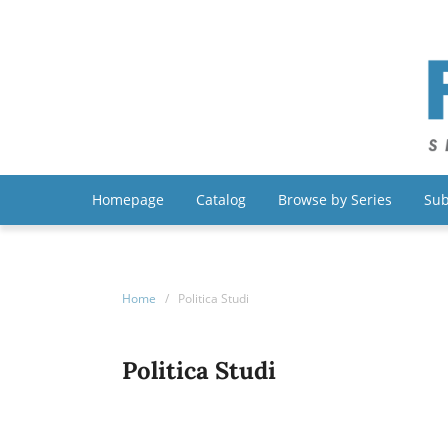
Homepage
Catalog
Browse by Series
Sub
Home
/
Politica Studi
Politica Studi