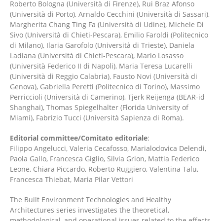
Roberto Bologna (Università di Firenze), Rui Braz Afonso
(Università di Porto), Arnaldo Cecchini (Università di Sassari),
Margherita Chang Ting Fa (Università di Udine), Michele Di
Sivo (Università di Chieti-Pescara), Emilio Faroldi (Politecnico
di Milano), Ilaria Garofolo (Università di Trieste), Daniela
Ladiana (Università di Chieti-Pescara), Mario Losasso
(Università Federico II di Napoli), Maria Teresa Lucarelli
(Università di Reggio Calabria), Fausto Novi (Università di
Genova), Gabriella Peretti (Politecnico di Torino), Massimo
Perriccioli (Università di Camerino), Tjerk Reijenga (BEAR-id
Shanghai), Thomas Spiegelhalter (Florida University of
Miami), Fabrizio Tucci (Università Sapienza di Roma).
Editorial committee/Comitato editoriale
:
Filippo Angelucci, Valeria Cecafosso, Marialodovica Delendi,
Paola Gallo, Francesca Giglio, Silvia Grion, Mattia Federico
Leone, Chiara Piccardo, Roberto Ruggiero, Valentina Talu,
Francesca Thiebat, Maria Pilar Vettori
The Built Environment Technologies and Healthy
Architectures series investigates the theoretical,
methodological, and operational issues related to the effects