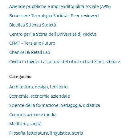
Aziende pubbliche e imprenditorialità sociale (APIS)
Benessere Tecnologia Società - Peer reviewed
Bioetica Scienza Società
Centro per la Storia dell'Università di Padova
CFMT - Terziario Futuro
Channel & Retail Lab
Civiltà in tavola. La cultura del cibo tra tradizioni, storia e
diritto
Categories
Collana del Dipartimento di Scienze Aziendali, Management
e Innovation Systems
Architettura, design, territorio
Collana di Architettura. Nuova Serie
Economia, economia aziendale
Collana del Dipartimento di Sociologia e Diritto
Scienze della formazione, pedagogia, didattica
dell’Economia Università di Bologna
Comunicazione e media
Collana di Clinica della formazione
Medicina, sanità
Collana di Ragioneria ed Economia Aziendale - SIDREA
Filosofia, letteratura, linguistica, storia
Collana di Storia delle istituzioni educative e della