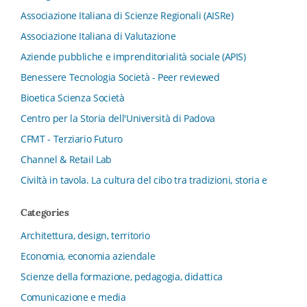
Associazione Italiana di Scienze Regionali (AISRe)
Associazione Italiana di Valutazione
Aziende pubbliche e imprenditorialità sociale (APIS)
Benessere Tecnologia Società - Peer reviewed
Bioetica Scienza Società
Centro per la Storia dell'Università di Padova
CFMT - Terziario Futuro
Channel & Retail Lab
Civiltà in tavola. La cultura del cibo tra tradizioni, storia e
diritto
Categories
Collana del Dipartimento di Scienze Aziendali, Management
e Innovation Systems
Architettura, design, territorio
Collana di Architettura. Nuova Serie
Economia, economia aziendale
Collana del Dipartimento di Sociologia e Diritto
Scienze della formazione, pedagogia, didattica
dell’Economia Università di Bologna
Comunicazione e media
Collana di Clinica della formazione