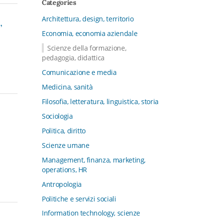
Categories
CFMT - Terziario Futuro
Architettura, design, territorio
Channel & Retail Lab
,
Economia, economia aziendale
Civiltà in tavola. La cultura del cibo
tra tradizioni, storia e diritto
Scienze della formazione,
pedagogia, didattica
Collana del Dipartimento di Scienze
Aziendali, Management e Innovation
Comunicazione e media
Systems
Medicina, sanità
Collana di Architettura. Nuova Serie
Filosofia, letteratura, linguistica, storia
Collana del Dipartimento di
Sociologia
Sociologia e Diritto dell’Economia
Università di Bologna
Politica, diritto
Collana di Clinica della formazione
Scienze umane
Collana di Ragioneria ed Economia
Management, finanza, marketing,
Aziendale - SIDREA
operations, HR
Collana di Storia delle istituzioni
Antropologia
educative e della Letteratura per
Politiche e servizi sociali
l’Infanzia
Information technology, scienze
Collana di Studi e Ricerche Aziendali