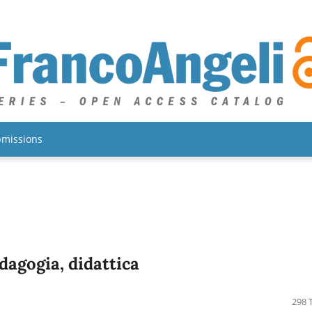
missions
dagogia, didattica
298 T