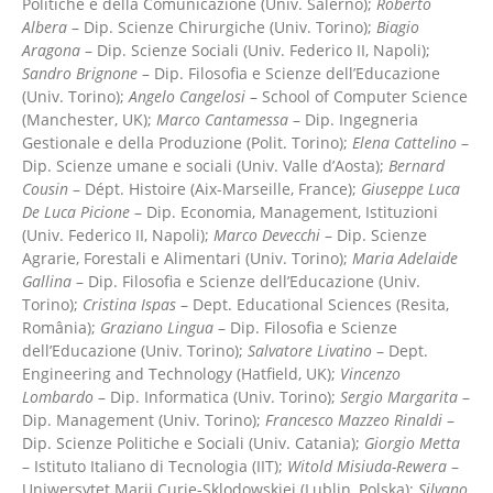
Politiche e della Comunicazione (Univ. Salerno);
Roberto
Albera
– Dip. Scienze Chirurgiche (Univ. Torino);
Biagio
Aragona
– Dip. Scienze Sociali (Univ. Federico II, Napoli);
Sandro Brignone
– Dip. Filosofia e Scienze dell’Educazione
(Univ. Torino);
Angelo Cangelosi
– School of Computer Science
(Manchester, UK);
Marco Cantamessa
– Dip. Ingegneria
Gestionale e della Produzione (Polit. Torino);
Elena Cattelino
–
Dip. Scienze umane e sociali (Univ. Valle d’Aosta);
Bernard
Cousin
– Dépt. Histoire (Aix-Marseille, France);
Giuseppe Luca
De Luca Picione
– Dip. Economia, Management, Istituzioni
(Univ. Federico II, Napoli);
Marco Devecchi
– Dip. Scienze
Agrarie, Forestali e Alimentari (Univ. Torino);
Maria Adelaide
Gallina
– Dip. Filosofia e Scienze dell’Educazione (Univ.
Torino);
Cristina Ispas
– Dept. Educational Sciences (Resita,
România);
Graziano Lingua
– Dip. Filosofia e Scienze
dell’Educazione (Univ. Torino);
Salvatore Livatino
– Dept.
Engineering and Technology (Hatfield, UK);
Vincenzo
Lombardo
– Dip. Informatica (Univ. Torino);
Sergio Margarita
–
Dip. Management (Univ. Torino);
Francesco Mazzeo Rinaldi
–
Dip. Scienze Politiche e Sociali (Univ. Catania);
Giorgio Metta
– Istituto Italiano di Tecnologia (IIT);
Witold Misiuda-Rewera
–
Uniwersytet Marii Curie-Sklodowskiej (Lublin, Polska);
Silvano