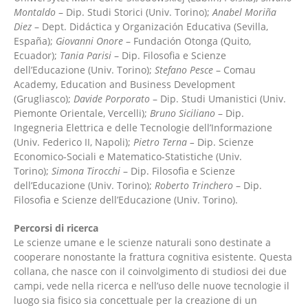
Montaldo
– Dip. Studi Storici (Univ. Torino);
Anabel Moriña
Diez
– Dept. Didáctica y Organización Educativa (Sevilla,
España);
Giovanni Onore
– Fundación Otonga (Quito,
Ecuador);
Tania Parisi
– Dip. Filosofia e Scienze
dell’Educazione (Univ. Torino);
Stefano Pesce
– Comau
Academy, Education and Business Development
(Grugliasco);
Davide Porporato
– Dip. Studi Umanistici (Univ.
Piemonte Orientale, Vercelli);
Bruno Siciliano
– Dip.
Ingegneria Elettrica e delle Tecnologie dell’Informazione
(Univ. Federico II, Napoli);
Pietro Terna –
Dip. Scienze
Economico-Sociali e Matematico-Statistiche (Univ.
Torino);
Simona Tirocchi
– Dip. Filosofia e Scienze
dell’Educazione (Univ. Torino);
Roberto Trinchero
– Dip.
Filosofia e Scienze dell’Educazione (Univ. Torino).
Percorsi di ricerca
Le scienze umane e le scienze naturali sono destinate a
cooperare nonostante la frattura cognitiva esistente. Questa
collana, che nasce con il coinvolgimento di studiosi dei due
campi, vede nella ricerca e nell’uso delle nuove tecnologie il
luogo sia fisico sia concettuale per la creazione di un