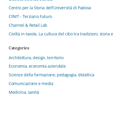
Centro per la Storia dell'Università di Padova
CFMT - Terziario Futuro
Channel & Retail Lab
Civiltà in tavola. La cultura del cibo tra tradizioni, storia e
diritto
Categories
Collana del Dipartimento di Scienze Aziendali, Management
e Innovation Systems
Architettura, design, territorio
Collana di Architettura. Nuova Serie
Economia, economia aziendale
Collana del Dipartimento di Sociologia e Diritto
Scienze della formazione, pedagogia, didattica
dell’Economia Università di Bologna
Comunicazione e media
Collana di Clinica della formazione
Medicina, sanità
Collana di Ragioneria ed Economia Aziendale - SIDREA
Filosofia, letteratura, linguistica, storia
Collana di Storia delle istituzioni educative e della
Letteratura per l’Infanzia
Sociologia
Collana di Studi e Ricerche Aziendali
Politica, diritto
Collana ISMU
Scienze umane