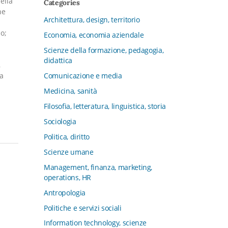
ella
Categories
CFMT - Terziario Futuro
ne
Architettura, design, territorio
Channel & Retail Lab
o;
Economia, economia aziendale
Civiltà in tavola. La cultura del cibo
tra tradizioni, storia e diritto
Scienze della formazione, pedagogia,
didattica
Collana del Dipartimento di Scienze
,
Aziendali, Management e Innovation
Comunicazione e media
na
Systems
Medicina, sanità
Collana di Architettura. Nuova Serie
Filosofia, letteratura, linguistica, storia
Collana del Dipartimento di
Sociologia
Sociologia e Diritto dell’Economia
Università di Bologna
Politica, diritto
Collana di Clinica della formazione
Scienze umane
Collana di Ragioneria ed Economia
Management, finanza, marketing,
Aziendale - SIDREA
operations, HR
Collana di Storia delle istituzioni
Antropologia
educative e della Letteratura per
Politiche e servizi sociali
l’Infanzia
Information technology, scienze
Collana di Studi e Ricerche Aziendali