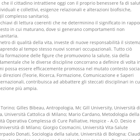
e il cittadino intrattiene oggi con il proprio benessere fa di salu
iduali e collettivi, esigenze relazionali e alterazioni biofisiche,
(il complesso sanitario).
 chiavi di lettura coerenti che ne determinino il significato in rappo
ontesto in cui maturano, dove si generano comportamenti non
anitaria.
ametro di qualità della vita, investe di nuove responsabilità il sistem
e aprendo al tempo stesso nuovi scenari occupazionali. Tutto ciò
a formazione delle figure che promuovono la salute, sia della
damentale che le diverse discipline concorrano a definire di volta i
zioni possa essere efficacemente promossa nel mutato contesto socia
ù direzioni (Teorie, Ricerca, Formazione, Comunicazione e Saperi
ernazionali, contribuisca ad abbattere gli steccati disciplinari in cu
cezione più ampia.
Torino; Gilles Bibeau, Antropologia, Mc Gill University, Università d
a, Università Cattolica di Milano; Mario Cardano, Metodologia della
nità Operativa Complessa di Cure Palliative, Hospice - A.O. Desio e
niversità di Milano; Giorgio Cosmacini, Università Vita-Salute
ierpaolo Donati, Sociologia della salute, Università di Bologna; Clau