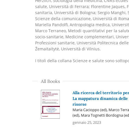
Herzlich, Sociologia della medicina, CNRS-Ecole
salute, Università di Ferrara; Florentine Jaques,
sanitaria, Università di Bologna; Sergio Manghi, 
Scienze della comunicazione, Università di Roma;
Mariella Pandolfi, Antropologia medica, Universi
Marco Terraneo, Metodi quantitativi per la salut
socio-sanitarie, Medicine complementari, Universit
Professioni sanitarie, Università Politecnica dell
Žemaitaitytė, Università di Vilnius.
I titoli della collana Scienze e salute sono sotto
All Books
Alla ricerca del territorio pe
La mappatura dinamica delle
risorse
Maria Cacioppo (ed), Marco Terr
(ed), Mara Tognetti Bordogna (ed
gennaio 25, 2023