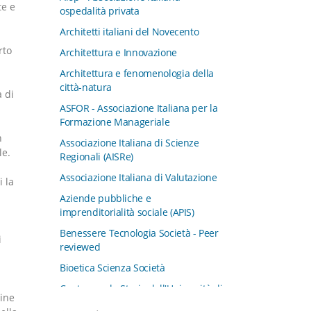
te e
ospedalità privata
Architetti italiani del Novecento
rto
Architettura e Innovazione
Architettura e fenomenologia della
città-natura
a di
ASFOR - Associazione Italiana per la
Formazione Manageriale
n
Associazione Italiana di Scienze
le.
Regionali (AISRe)
Associazione Italiana di Valutazione
i la
Aziende pubbliche e
imprenditorialità sociale (APIS)
Benessere Tecnologia Società - Peer
i
reviewed
Bioetica Scienza Società
Centro per la Storia dell'Università di
dine
Padova