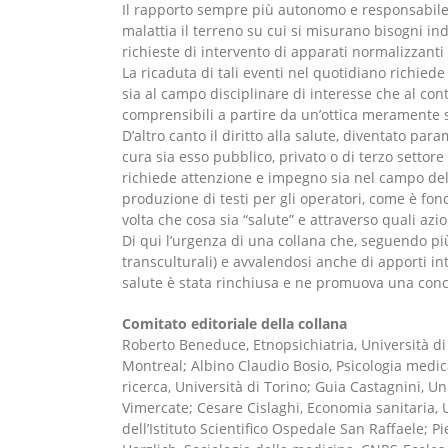
Il rapporto sempre più autonomo e responsabile ch
malattia il terreno su cui si misurano bisogni indiv
richieste di intervento di apparati normalizzanti 
La ricaduta di tali eventi nel quotidiano richiede
sia al campo disciplinare di interesse che al c
comprensibili a partire da un’ottica meramente s
D’altro canto il diritto alla salute, diventato par
cura sia esso pubblico, privato o di terzo settor
richiede attenzione e impegno sia nel campo dell
produzione di testi per gli operatori, come è fon
volta che cosa sia “salute” e attraverso quali a
Di qui l’urgenza di una collana che, seguendo pi
transculturali) e avvalendosi anche di apporti int
salute è stata rinchiusa e ne promuova una con
Comitato editoriale della collana
Roberto Beneduce, Etnopsichiatria, Università di 
Montreal; Albino Claudio Bosio, Psicologia medic
ricerca, Università di Torino; Guia Castagnini, U
Vimercate; Cesare Cislaghi, Economia sanitaria, U
dell’Istituto Scientifico Ospedale San Raffaele; P