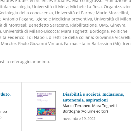
s Hautes Etudes en Sciences Sociales; Marco Ingrosso, Promozione d
 Fitofarmacologia, Università di Metz; Michele La Rosa, Organizzazio
Sociologia della conoscenza, Università di Parma; Mario Morcellini,
 Antonio Pagano, Igiene e Medicina preventiva, Università di Milan
tà di Montreal; Benedetto Saraceno, Riabilitazione, OMS, Ginevra;
e, Università di Milano-Bicocca; Mara Tognetti Bordogna, Politiche
à Federico II di Napoli, direttrice della collana; Giovanna Vicarelli
e Marche; Paolo Giovanni Vintani, Farmacista in Barlassina (Mi); Ire
posti a referaggio anonimo.
rduto.
Disabilità e società. Inclusione,
autonomia, aspirazioni
Marco Terraneo, Mara Tognetti
Bordogna (Volume editor)
aneo
)
novembre 19, 2021