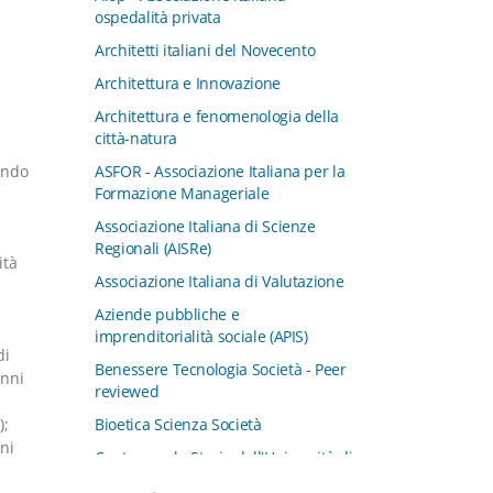
ospedalità privata
Architetti italiani del Novecento
Architettura e Innovazione
Architettura e fenomenologia della
città-natura
ASFOR - Associazione Italiana per la
endo
Formazione Manageriale
Associazione Italiana di Scienze
Regionali (AISRe)
ità
Associazione Italiana di Valutazione
Aziende pubbliche e
imprenditorialità sociale (APIS)
di
Benessere Tecnologia Società - Peer
anni
reviewed
Bioetica Scienza Società
);
ni
Centro per la Storia dell'Università di
Padova