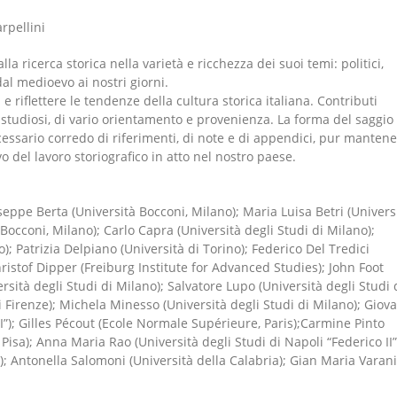
rpellini
lla ricerca storica nella varietà e ricchezza dei suoi temi: politici,
 dal medioevo ai nostri giorni.
 e riflettere le tendenze della cultura storica italiana. Contributi
 studiosi, di vario orientamento e provenienza. La forma del saggio
essario corredo di riferimenti, di note e di appendici, pur manten
o del lavoro storiografico in atto nel nostro paese.
eppe Berta (Università Bocconi, Milano); Maria Luisa Betri (Univers
à Bocconi, Milano); Carlo Capra (Università degli Studi di Milano);
o); Patrizia Delpiano (Università di Torino); Federico Del Tredici
hristof Dipper (Freiburg Institute for Advanced Studies); John Foot
rsità degli Studi di Milano); Salvatore Lupo (Università degli Studi 
 Firenze); Michela Minesso (Università degli Studi di Milano); Giov
II”); Gilles Pécout (Ecole Normale Supérieure, Paris);Carmine Pinto
 Pisa); Anna Maria Rao (Università degli Studi di Napoli “Federico II”
n); Antonella Salomoni (Università della Calabria); Gian Maria Varani