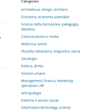
Categories
CFMT - Terziario Futuro
Architettura, design, territorio
Channel & Retail Lab
Economia, economia aziendale
Civiltà in tavola. La cultura del cibo
tra tradizioni, storia e diritto
Scienze della formazione, pedagogia,
didattica
Collana del Dipartimento di Scienze
Aziendali, Management e Innovation
Comunicazione e media
o
Systems
Medicina, sanità
Collana di Architettura. Nuova Serie
Filosofia, letteratura, linguistica, storia
Collana del Dipartimento di
Sociologia
Sociologia e Diritto dell’Economia
Università di Bologna
Politica, diritto
Collana di Clinica della formazione
Scienze umane
Collana di Ragioneria ed Economia
Management, finanza, marketing,
Aziendale - SIDREA
operations, HR
Collana di Storia delle istituzioni
Antropologia
educative e della Letteratura per
Politiche e servizi sociali
l’Infanzia
Information technology, scienze
Collana di Studi e Ricerche Aziendali