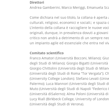
Direttori
Andrea Gamberini, Marco Meriggi, Emanuela Sca
Come dichiara nel suo titolo, la collana è aperta a
culturali, religiosi, economici e sociali;; e spazia
L’intento della collana è raccogliere le nuove voci
originali, dunque, in prevalenza dovuti a giovani
critico non andrà a detrimento di un sempre nec
un impianto agile ed essenziale che entra nel viv
Comitato scientifico
Franco Amatori (Università Bocconi, Milano); Gius
degli Studi di Milano); Giorgio Bigatti (Universit
Giorgio Chittolini (Università degli Studi di Milan
(Università degli Studi di Roma “Tor Vergata”); C
(University College London); Stefano Levati (Unive
Palermo); Luca Mannori (Università degli Studi di
Muto (Università degli Studi di Napoli “Federico 
(Università diSalerno); Alma Poloni (Università di
Lucy Riall (Birkbeck College, University of Londo
(Università degli Studi di Verona).