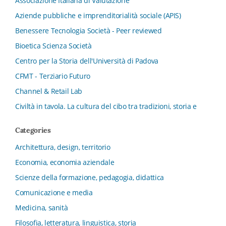
Associazione Italiana di Valutazione
Aziende pubbliche e imprenditorialità sociale (APIS)
Benessere Tecnologia Società - Peer reviewed
Bioetica Scienza Società
Centro per la Storia dell'Università di Padova
CFMT - Terziario Futuro
Channel & Retail Lab
Civiltà in tavola. La cultura del cibo tra tradizioni, storia e
diritto
Categories
Collana del Dipartimento di Scienze Aziendali, Management
e Innovation Systems
Architettura, design, territorio
Collana di Architettura. Nuova Serie
Economia, economia aziendale
Collana del Dipartimento di Sociologia e Diritto
Scienze della formazione, pedagogia, didattica
dell’Economia Università di Bologna
Comunicazione e media
Collana di Clinica della formazione
Medicina, sanità
Collana di Ragioneria ed Economia Aziendale - SIDREA
Filosofia, letteratura, linguistica, storia