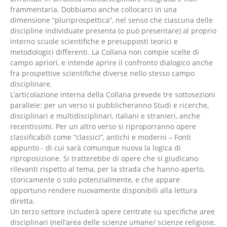
frammentaria. Dobbiamo anche collocarci in una
dimensione “pluriprospettica”, nel senso che ciascuna delle
discipline individuate presenta (o può presentare) al proprio
interno scuole scientifiche e presupposti teorici e
metodologici differenti. La Collana non compie scelte di
campo apriori, e intende aprire il confronto dialogico anche
fra prospettive scientifiche diverse nello stesso campo
disciplinare.
L’articolazione interna della Collana prevede tre sottosezioni
parallele: per un verso si pubblicheranno Studi e ricerche,
disciplinari e multidisciplinari, italiani e stranieri, anche
recentissimi. Per un altro verso si riproporranno opere
classificabili come “classici”, antichi e moderni – Fonti
appunto - di cui sarà comunque nuova la logica di
riproposizione. Si tratterebbe di opere che si giudicano
rilevanti rispetto al tema, per la strada che hanno aperto,
storicamente o solo potenzialmente, e che appare
opportuno rendere nuovamente disponibili alla lettura
diretta.
Un terzo settore includerà opere centrate su specifiche aree
disciplinari (nell’area delle scienze umane/ scienze religiose,