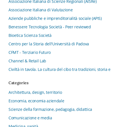
Associazione Italiana di Scienze Regionali (AISRe)
Associazione Italiana di Valutazione
Aziende pubbliche e imprenditorialità sociale (APIS)
Benessere Tecnologia Società - Peer reviewed
Bioetica Scienza Società
Centro per la Storia dell'Università di Padova
CFMT - Terziario Futuro
Channel & Retail Lab
Civiltà in tavola. La cultura del cibo tra tradizioni, storia e
diritto
Categories
Collana del Dipartimento di Scienze Aziendali, Management
e Innovation Systems
Architettura, design, territorio
Collana di Architettura. Nuova Serie
Economia, economia aziendale
Collana del Dipartimento di Sociologia e Diritto
Scienze della formazione, pedagogia, didattica
dell’Economia Università di Bologna
Comunicazione e media
Collana di Clinica della formazione
Medicina, sanità