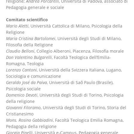
religione;
Andrea Porcarelli
, Università di Padova, associato di
Pedagogia generale e sociale
Comitato scientifico
Mario Aletti
, Università Cattolica di Milano, Psicologia della
Religione
Maria Cristina Bartolomei
, Università degli Studi di Milano,
Filosofia della Religione
Claudio Belloni
, Collegio Alberoni, Piacenza, Filosofia morale
Don Valentino Bulgarelli
, Facoltà Teologica dell’Emilia-
Romagna, Teologia
Lorenzo Cantoni
, Università della Svizzera Italiana, Lugano,
Sociologia e comunicazione
Geraldo José da Paiva
, Università di Saõ Paulo (Brasile),
Psicologia sociale
Domenico Devoti
, Università degli Studi di Torino, Psicologia
della religione
Giovanni Filoramo
, Università degli Studi di Torino, Storia del
Cristianesimo
Mons. Rosino Gabbiadini
, Facoltà Teologica Emilia Romagna,
Pedagogia della religione
Giorgia Pinelli
, Università e-Campus, Pedagogia generale