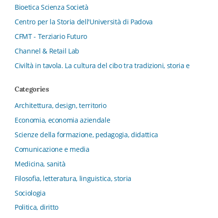
Bioetica Scienza Società
Centro per la Storia dell'Università di Padova
CFMT - Terziario Futuro
Channel & Retail Lab
Civiltà in tavola. La cultura del cibo tra tradizioni, storia e
diritto
Categories
Collana del Dipartimento di Scienze Aziendali, Management
e Innovation Systems
Architettura, design, territorio
Collana di Architettura. Nuova Serie
Economia, economia aziendale
Collana del Dipartimento di Sociologia e Diritto
Scienze della formazione, pedagogia, didattica
dell’Economia Università di Bologna
Comunicazione e media
Collana di Clinica della formazione
Medicina, sanità
Collana di Ragioneria ed Economia Aziendale - SIDREA
Filosofia, letteratura, linguistica, storia
Collana di Storia delle istituzioni educative e della
Letteratura per l’Infanzia
Sociologia
Collana di Studi e Ricerche Aziendali
Politica, diritto