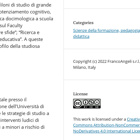
filoni di studio di grande
 potenziamento cognitivo,
erca docimologica a scuola
Categories
 sul Faculty
Scienze della formazione, pedagogia
 sfide”; “Ricerca e
didattica
 educativa”. A queste
ofilo della studiosa
Copyright (c) 2022 FrancoAngeli s.r.l.
Milano, Italy
License
ale presso il
one dell’Università di
le strategie di studio a
This work is licensed under a
Creati
 interventi ludici di
Commons Attribution-NonCommerc
 a minori a rischio di
NoDerivatives 4.0 International Lic