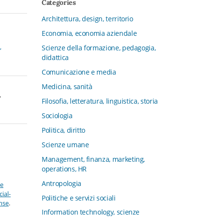
Categories
CFMT - Terziario Futuro
Architettura, design, territorio
Channel & Retail Lab
Economia, economia aziendale
Civiltà in tavola. La cultura del cibo
tra tradizioni, storia e diritto
,
Scienze della formazione, pedagogia,
didattica
Collana del Dipartimento di Scienze
Aziendali, Management e Innovation
Comunicazione e media
Systems
Medicina, sanità
,
Collana di Architettura. Nuova Serie
Filosofia, letteratura, linguistica, storia
Collana del Dipartimento di
Sociologia
Sociologia e Diritto dell’Economia
Università di Bologna
Politica, diritto
Collana di Clinica della formazione
Scienze umane
Collana di Ragioneria ed Economia
Management, finanza, marketing,
Aziendale - SIDREA
operations, HR
Collana di Storia delle istituzioni
Antropologia
ve
educative e della Letteratura per
ial-
Politiche e servizi sociali
l’Infanzia
ense
.
Information technology, scienze
Collana di Studi e Ricerche Aziendali