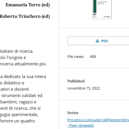
Emanuela Torre (ed)
Roberto Trinchero (ed)
PDF
italiani di ricerca
File views: 408
lo l’origine e
i ricerca attualmente più
 ha dedicato la sua intera
Published
o didattico e
novembre 15, 2022
atori e docenti
e strumenti validati ed
 bambini, ragazzi e
nti di ricerca, che si
Series
dagogia sperimentale,
Processi e Linguaggi dell’Apprendi
e fornire un quadro
- Peer reviewed