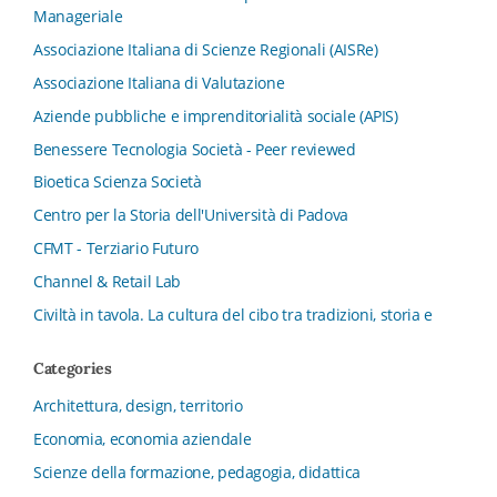
Manageriale
Associazione Italiana di Scienze Regionali (AISRe)
Associazione Italiana di Valutazione
Aziende pubbliche e imprenditorialità sociale (APIS)
Benessere Tecnologia Società - Peer reviewed
Bioetica Scienza Società
Centro per la Storia dell'Università di Padova
CFMT - Terziario Futuro
Channel & Retail Lab
Civiltà in tavola. La cultura del cibo tra tradizioni, storia e
diritto
Categories
Collana del Dipartimento di Scienze Aziendali, Management
e Innovation Systems
Architettura, design, territorio
Collana di Architettura. Nuova Serie
Economia, economia aziendale
Collana del Dipartimento di Sociologia e Diritto
Scienze della formazione, pedagogia, didattica
dell’Economia Università di Bologna