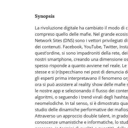
Synopsis
La rivoluzione digitale ha cambiato il modo di c
compreso quello delle mafie. Nel grande ecosist
Network Sites (DNS) sono i vettori privilegiati d
dei contenuti. Facebook, YouTube, Twitter, Inst
quest’ordine, si sono impadroniti della rete, de
nostri smartphone, creando una dimensione os
spesso risponde a quanto avviene nel reale. Le
stesse e si (ri)specchiano nei post di denuncia de
gli esperti prima interpretavano il fenomeno or
ora si può assistere al reality show delle maf
le nostre app e selezionando il flusso dei conten
algoritmi, o seguendo i trend virali degli hashta
neomelodiche. In tal senso, si è dimostrato q
studio delle dinamiche performative dei mafiosi
Attraverso un approccio double talent, in grado
conoscenze umanistiche e informatiche, lo stud