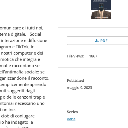
omunicare di tutti noi,
ema digitale, i Social
i interazione e diffusione
PDF
agram e TikTok, in
i nostri computer e dei
File views: 1867
motica che integra e
 mafie raccontano se
ll’antimafia sociale: se
ganizzandone il racconto,
Published
ie semplicemente aprendo
maggio 9, 2023
uti suggeriti dagli
g o delle canzoni trap e
uantomai necessario uno
 online.
Series
 cioè di coniugare
Varie
io ha indagato la