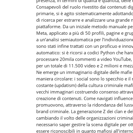
presenza, in termini di qualità e quantità, delle
Consapevoli del ruolo rivestito dai contenuti dig
primarie, si è agito sistematicamente adottando 
di ricerca per estrarre e analizzare una grande m
piattaforme. Da un iniziale metodo manuale per 
Meta, applicato a più di 50 profili, pagine e gru
a un’analisi semiautomatica per l’individuazion
sono stati infine trattati con un proficuo e inn
automatico: si è ricorsi a codici Python che ha
processare 20mila commenti a video YouTube, 
per un totale di 11.500 video e 2 milioni e mez
Ne emerge un immaginario digitale delle mafie 
maniera circolare: i social sono lo specchio e 
costante (updatism) della cultura criminale maf
vecchi immaginari costruendo consenso attrav
creazione di contenuti. Come navigati influencer
promuovono, attraverso la ridondanza del lusso,
brand criminale. La generazione Z dei clan e de
cambiando il volto delle organizzazioni crimin
necessario saper gestire la scena digitale per 
essere riconoscibili in quanto mafiosi all’interno