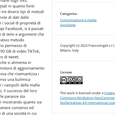
 mafie sugli SNS.
itali in quanto fonti
tre diversi tipi di metodi
Categories
ole di dati dalle
Comunicazione e media
i social di proprietà di
Sociologia
ppi Facebook, si è passati
e di temi e argomenti che
ovativo metodo
nno permesso di
Copyright (c) 2023 FrancoAngeli s.r.l.
Milano, Italy
90 GB di video TikTok,
zo di tweet.
che si alimenta in
il motore di aggiornamento
License
iosa che risemantizza i
erso una bulimica
 i rampolli delle mafie
 il successo del loro
This work is licensed under a
Creati
lle paranze sta
Commons Attribution-NonCommerc
ali mostrando quanto sia
NoDerivatives 4.0 International Lic
ottenere consenso ed
 di una società in cui