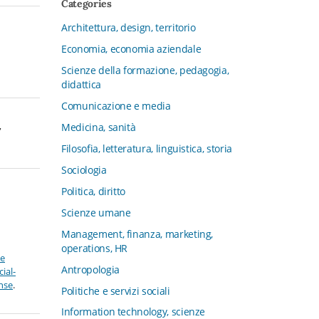
Categories
CFMT - Terziario Futuro
Architettura, design, territorio
Channel & Retail Lab
Economia, economia aziendale
Civiltà in tavola. La cultura del cibo
tra tradizioni, storia e diritto
Scienze della formazione, pedagogia,
didattica
Collana del Dipartimento di Scienze
Aziendali, Management e Innovation
Comunicazione e media
Systems
,
Medicina, sanità
Collana di Architettura. Nuova Serie
Filosofia, letteratura, linguistica, storia
Collana del Dipartimento di
Sociologia
Sociologia e Diritto dell’Economia
Università di Bologna
Politica, diritto
Collana di Clinica della formazione
Scienze umane
Collana di Ragioneria ed Economia
Management, finanza, marketing,
Aziendale - SIDREA
operations, HR
ve
Collana di Storia delle istituzioni
Antropologia
ial-
educative e della Letteratura per
ense
.
Politiche e servizi sociali
l’Infanzia
Information technology, scienze
Collana di Studi e Ricerche Aziendali