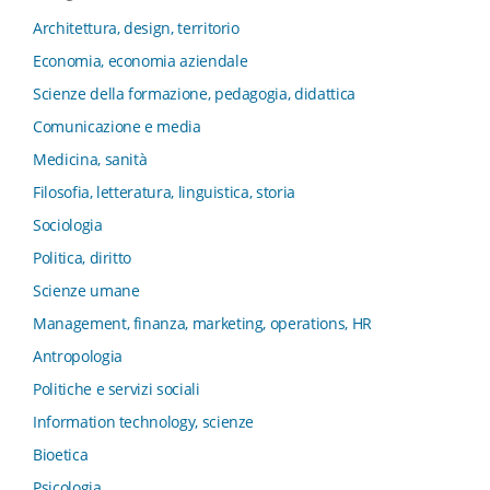
e Innovation Systems
Architettura, design, territorio
Collana di Architettura. Nuova Serie
Economia, economia aziendale
Collana del Dipartimento di Sociologia e Diritto
Scienze della formazione, pedagogia, didattica
dell’Economia Università di Bologna
Comunicazione e media
Collana di Clinica della formazione
Medicina, sanità
Collana di Ragioneria ed Economia Aziendale - SIDREA
Filosofia, letteratura, linguistica, storia
Collana di Storia delle istituzioni educative e della
Letteratura per l’Infanzia
Sociologia
Collana di Studi e Ricerche Aziendali
Politica, diritto
Collana ISMU
Scienze umane
Collana Tendenze Salute e Sanità ETS
Management, finanza, marketing, operations, HR
Computational Social Science
Antropologia
Comunicazione, Istituzioni, Mutamento Sociale
Politiche e servizi sociali
Condivisione del sapere nel servizio sociale
Information technology, scienze
Conoscenza, formazione, tecnologie
Bioetica
Connessioni nei contesti di apprendimento
Psicologia