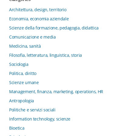
Collana del Dipartimento di Scienze Aziendali, Management
e Innovation Systems
Architettura, design, territorio
Collana di Architettura. Nuova Serie
Economia, economia aziendale
Collana del Dipartimento di Sociologia e Diritto
Scienze della formazione, pedagogia, didattica
dell’Economia Università di Bologna
Comunicazione e media
Collana di Clinica della formazione
Medicina, sanità
Collana di Ragioneria ed Economia Aziendale - SIDREA
Filosofia, letteratura, linguistica, storia
Collana di Storia delle istituzioni educative e della
Letteratura per l’Infanzia
Sociologia
Collana di Studi e Ricerche Aziendali
Politica, diritto
Collana ISMU
Scienze umane
Collana Tendenze Salute e Sanità ETS
Management, finanza, marketing, operations, HR
Computational Social Science
Antropologia
Comunicazione, Istituzioni, Mutamento Sociale
Politiche e servizi sociali
Condivisione del sapere nel servizio sociale
Information technology, scienze
Conoscenza, formazione, tecnologie
Bioetica