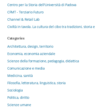
Centro per la Storia dell'Università di Padova
CFMT - Terziario Futuro
Channel & Retail Lab
Civiltà in tavola. La cultura del cibo tra tradizioni, storia e
diritto
Categories
Collana del Dipartimento di Scienze Aziendali, Management
e Innovation Systems
Architettura, design, territorio
Collana di Architettura. Nuova Serie
Economia, economia aziendale
Collana del Dipartimento di Sociologia e Diritto
Scienze della formazione, pedagogia, didattica
dell’Economia Università di Bologna
Comunicazione e media
Collana di Clinica della formazione
Medicina, sanità
Collana di Ragioneria ed Economia Aziendale - SIDREA
Filosofia, letteratura, linguistica, storia
Collana di Storia delle istituzioni educative e della
Letteratura per l’Infanzia
Sociologia
Collana di Studi e Ricerche Aziendali
Politica, diritto
Collana ISMU
Scienze umane