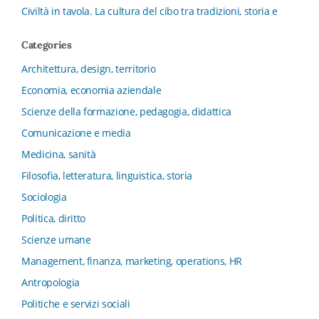
Civiltà in tavola. La cultura del cibo tra tradizioni, storia e
diritto
Categories
Collana del Dipartimento di Scienze Aziendali, Management
e Innovation Systems
Architettura, design, territorio
Collana di Architettura. Nuova Serie
Economia, economia aziendale
Collana del Dipartimento di Sociologia e Diritto
Scienze della formazione, pedagogia, didattica
dell’Economia Università di Bologna
Comunicazione e media
Collana di Clinica della formazione
Medicina, sanità
Collana di Ragioneria ed Economia Aziendale - SIDREA
Filosofia, letteratura, linguistica, storia
Collana di Storia delle istituzioni educative e della
Letteratura per l’Infanzia
Sociologia
Collana di Studi e Ricerche Aziendali
Politica, diritto
Collana ISMU
Scienze umane
Collana Tendenze Salute e Sanità ETS
Management, finanza, marketing, operations, HR
Computational Social Science
Antropologia
Comunicazione, Istituzioni, Mutamento Sociale
Politiche e servizi sociali