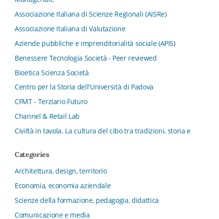
Associazione Italiana di Scienze Regionali (AISRe)
Associazione Italiana di Valutazione
Aziende pubbliche e imprenditorialità sociale (APIS)
Benessere Tecnologia Società - Peer reviewed
Bioetica Scienza Società
Centro per la Storia dell'Università di Padova
CFMT - Terziario Futuro
Channel & Retail Lab
Civiltà in tavola. La cultura del cibo tra tradizioni, storia e
diritto
Categories
Collana del Dipartimento di Scienze Aziendali, Management
e Innovation Systems
Architettura, design, territorio
Collana di Architettura. Nuova Serie
Economia, economia aziendale
Collana del Dipartimento di Sociologia e Diritto
Scienze della formazione, pedagogia, didattica
dell’Economia Università di Bologna
Comunicazione e media
Collana di Clinica della formazione