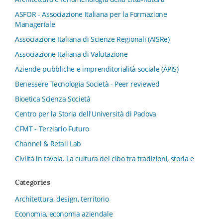
ASFOR - Associazione Italiana per la Formazione
Manageriale
Associazione Italiana di Scienze Regionali (AISRe)
Associazione Italiana di Valutazione
Aziende pubbliche e imprenditorialità sociale (APIS)
Benessere Tecnologia Società - Peer reviewed
Bioetica Scienza Società
Centro per la Storia dell'Università di Padova
CFMT - Terziario Futuro
Channel & Retail Lab
Civiltà in tavola. La cultura del cibo tra tradizioni, storia e
diritto
Categories
Collana del Dipartimento di Scienze Aziendali, Management
e Innovation Systems
Architettura, design, territorio
Collana di Architettura. Nuova Serie
Economia, economia aziendale