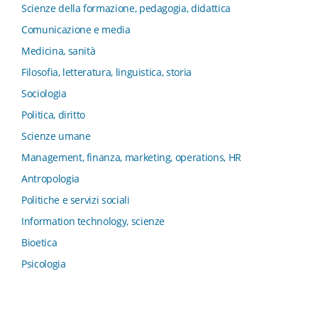
Collana del Dipartimento di Sociologia e Diritto
Scienze della formazione, pedagogia, didattica
dell’Economia Università di Bologna
Comunicazione e media
Collana di Clinica della formazione
Medicina, sanità
Collana di Ragioneria ed Economia Aziendale - SIDREA
Filosofia, letteratura, linguistica, storia
Collana di Storia delle istituzioni educative e della
Letteratura per l’Infanzia
Sociologia
Collana di Studi e Ricerche Aziendali
Politica, diritto
Collana ISMU
Scienze umane
Collana Tendenze Salute e Sanità ETS
Management, finanza, marketing, operations, HR
Computational Social Science
Antropologia
Comunicazione, Istituzioni, Mutamento Sociale
Politiche e servizi sociali
Condivisione del sapere nel servizio sociale
Information technology, scienze
Conoscenza, formazione, tecnologie
Bioetica
Connessioni nei contesti di apprendimento
Psicologia
Consumo, Comunicazione, Innovazione
Critica Letteraria e Linguistica