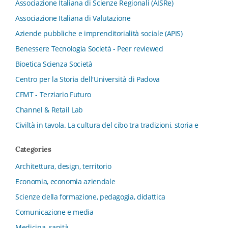
Associazione Italiana di Scienze Regionali (AISRe)
Associazione Italiana di Valutazione
Aziende pubbliche e imprenditorialità sociale (APIS)
Benessere Tecnologia Società - Peer reviewed
Bioetica Scienza Società
Centro per la Storia dell'Università di Padova
CFMT - Terziario Futuro
Channel & Retail Lab
Civiltà in tavola. La cultura del cibo tra tradizioni, storia e
diritto
Categories
Collana del Dipartimento di Scienze Aziendali, Management
e Innovation Systems
Architettura, design, territorio
Collana di Architettura. Nuova Serie
Economia, economia aziendale
Collana del Dipartimento di Sociologia e Diritto
Scienze della formazione, pedagogia, didattica
dell’Economia Università di Bologna
Comunicazione e media
Collana di Clinica della formazione
Medicina, sanità