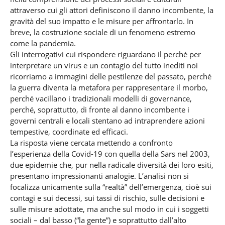
attraverso cui gli attori definiscono il danno incombente, la
gravità del suo impatto e le misure per affrontarlo. In
breve, la costruzione sociale di un fenomeno estremo
come la pandemia.
Gli interrogativi cui rispondere riguardano il perché per
interpretare un virus e un contagio del tutto inediti noi
ricorriamo a immagini delle pestilenze del passato, perché
la guerra diventa la metafora per rappresentare il morbo,
perché vacillano i tradizionali modelli di governance,
perché, soprattutto, di fronte al danno incombente i
governi centrali e locali stentano ad intraprendere azioni
tempestive, coordinate ed efficaci.
La risposta viene cercata mettendo a confronto
l’esperienza della Covid-19 con quella della Sars nel 2003,
due epidemie che, pur nella radicale diversità dei loro esiti,
presentano impressionanti analogie. L’analisi non si
focalizza unicamente sulla “realtà” dell’emergenza, cioè sui
contagi e sui decessi, sui tassi di rischio, sulle decisioni e
sulle misure adottate, ma anche sul modo in cui i soggetti
sociali – dal basso (“la gente”) e soprattutto dall’alto