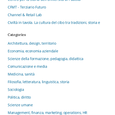
CFMT - Terziario Futuro
Channel & Retail Lab
Civiltà in tavola. La cultura del cibo tra tradizioni, storia e
diritto
Categories
Collana del Dipartimento di Scienze Aziendali, Management
e Innovation Systems
Architettura, design, territorio
Collana di Architettura. Nuova Serie
Economia, economia aziendale
Collana del Dipartimento di Sociologia e Diritto
Scienze della formazione, pedagogia, didattica
dell’Economia Università di Bologna
Comunicazione e media
Collana di Clinica della formazione
Medicina, sanità
Collana di Ragioneria ed Economia Aziendale - SIDREA
Filosofia, letteratura, linguistica, storia
Collana di Storia delle istituzioni educative e della
Letteratura per l’Infanzia
Sociologia
Collana di Studi e Ricerche Aziendali
Politica, diritto
Collana ISMU
Scienze umane
Collana Tendenze Salute e Sanità ETS
Management, finanza, marketing, operations, HR