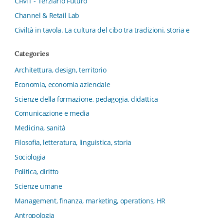
CFMT - Terziario Futuro
Channel & Retail Lab
Civiltà in tavola. La cultura del cibo tra tradizioni, storia e
diritto
Categories
Collana del Dipartimento di Scienze Aziendali, Management
e Innovation Systems
Architettura, design, territorio
Collana di Architettura. Nuova Serie
Economia, economia aziendale
Collana del Dipartimento di Sociologia e Diritto
Scienze della formazione, pedagogia, didattica
dell’Economia Università di Bologna
Comunicazione e media
Collana di Clinica della formazione
Medicina, sanità
Collana di Ragioneria ed Economia Aziendale - SIDREA
Filosofia, letteratura, linguistica, storia
Collana di Storia delle istituzioni educative e della
Letteratura per l’Infanzia
Sociologia
Collana di Studi e Ricerche Aziendali
Politica, diritto
Collana ISMU
Scienze umane
Collana Tendenze Salute e Sanità ETS
Management, finanza, marketing, operations, HR
Computational Social Science
Antropologia