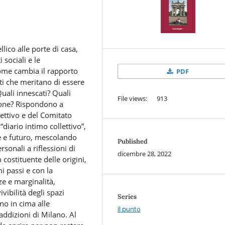
ico alle porte di casa,
 sociali e le
come cambia il rapporto
PDF
nti che meritano di essere
uali innescati? Quali
File views: 913
ione? Rispondono a
ettivo e del Comitato
“diario intimo collettivo”,
te e futuro, mescolando
Published
rsonali a riflessioni di
dicembre 28, 2022
 costituente delle origini,
 passi e con la
e e marginalità,
vibilità degli spazi
Series
ono in cima alle
il punto
addizioni di Milano. Al