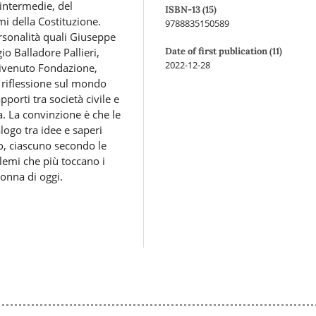
 intermedie, del
ISBN-13 (15)
mi della Costituzione.
9788835150589
rsonalità quali Giuseppe
gio Balladore Pallieri,
Date of first publication (11)
2022-12-28
ivenuto Fondazione,
a riflessione sul mondo
orti tra società civile e
va. La convinzione è che le
alogo tra idee e saperi
ico, ciascuno secondo le
lemi che più toccano i
donna di oggi.