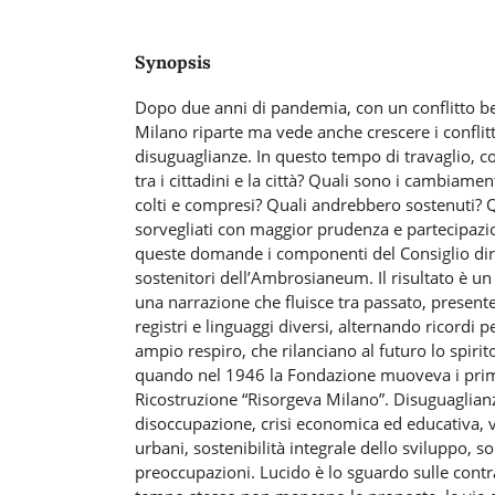
Synopsis
Dopo due anni di pandemia, con un conflitto bell
Milano riparte ma vede anche crescere i conflitti
disuguaglianze. In questo tempo di travaglio, 
tra i cittadini e la città? Quali sono i cambiame
colti e compresi? Quali andrebbero sostenuti? Q
sorvegliati con maggior prudenza e partecipaz
queste domande i componenti del Consiglio dir
sostenitori dell’Ambrosianeum. Il risultato è un 
una narrazione che fluisce tra passato, presen
registri e linguaggi diversi, alternando ricordi pe
ampio respiro, che rilanciano al futuro lo spirito
quando nel 1946 la Fondazione muoveva i primi
Ricostruzione “Risorgeva Milano”. Disuguaglianz
disoccupazione, crisi economica ed educativa, vi
urbani, sostenibilità integrale dello sviluppo, s
preoccupazioni. Lucido è lo sguardo sulle contr