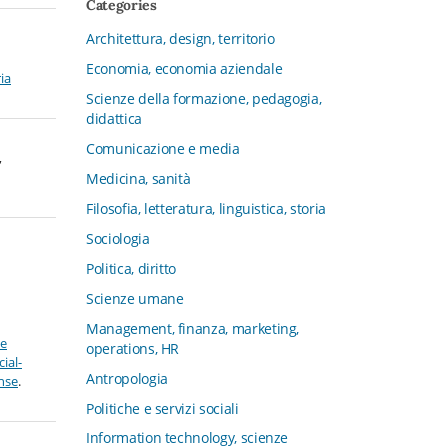
Categories
CFMT - Terziario Futuro
Architettura, design, territorio
Channel & Retail Lab
Economia, economia aziendale
Civiltà in tavola. La cultura del cibo
ria
tra tradizioni, storia e diritto
Scienze della formazione, pedagogia,
didattica
Collana del Dipartimento di Scienze
Aziendali, Management e Innovation
Comunicazione e media
,
Systems
Medicina, sanità
Collana di Architettura. Nuova Serie
Filosofia, letteratura, linguistica, storia
Collana del Dipartimento di
Sociologia
Sociologia e Diritto dell’Economia
Università di Bologna
Politica, diritto
Collana di Clinica della formazione
Scienze umane
Collana di Ragioneria ed Economia
Management, finanza, marketing,
ve
Aziendale - SIDREA
operations, HR
ial-
Collana di Storia delle istituzioni
Antropologia
ense
.
educative e della Letteratura per
Politiche e servizi sociali
l’Infanzia
Information technology, scienze
Collana di Studi e Ricerche Aziendali