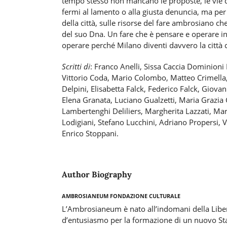
tempo stesso non mancano le proposte, le vie d
fermi al lamento o alla giusta denuncia, ma per 
della città, sulle risorse del fare ambrosiano che 
del suo Dna. Un fare che è pensare e operare i
operare perché Milano diventi davvero la città
Scritti di
: Franco Anelli, Sissa Caccia Dominioni
Vittorio Coda, Mario Colombo, Matteo Crimella,
Delpini, Elisabetta Falck, Federico Falck, Giova
Elena Granata, Luciano Gualzetti, Maria Grazia 
Lambertenghi Deliliers, Margherita Lazzati, Mar
Lodigiani, Stefano Lucchini, Adriano Propersi, V
Enrico Stoppani.
Author Biography
Ambrosianeum Fondazione Culturale
L’Ambrosianeum è nato all’indomani della Liber
d’entusiasmo per la formazione di un nuovo Sta