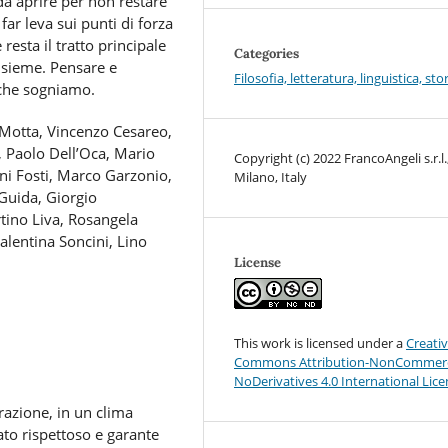
a aprire per non restare
far leva sui punti di forza
resta il tratto principale
Categories
nsieme. Pensare e
Filosofia, letteratura, linguistica, sto
 che sogniamo.
 Motta, Vincenzo Cesareo,
 Paolo Dell’Oca, Mario
Copyright (c) 2022 FrancoAngeli s.r.l.
nni Fosti, Marco Garzonio,
Milano, Italy
Guida, Giorgio
tino Liva, Rosangela
alentina Soncini, Lino
License
This work is licensed under a
Creati
Commons Attribution-NonCommerc
NoDerivatives 4.0 International Lic
azione, in un clima
to rispettoso e garante