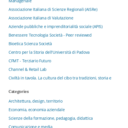
Manageriale
Associazione Italiana di Scienze Regionali (AISRe)
Associazione Italiana di Valutazione
Aziende pubbliche e imprenditorialità sociale (APIS)
Benessere Tecnologia Società - Peer reviewed
Bioetica Scienza Società
Centro per la Storia dell'Università di Padova
CFMT - Terziario Futuro
Channel & Retail Lab
Civiltà in tavola. La cultura del cibo tra tradizioni, storia e
diritto
Categories
Collana del Dipartimento di Scienze Aziendali, Management
e Innovation Systems
Architettura, design, territorio
Collana di Architettura. Nuova Serie
Economia, economia aziendale
Collana del Dipartimento di Sociologia e Diritto
Scienze della formazione, pedagogia, didattica
dell’Economia Università di Bologna
Comunicazione e media