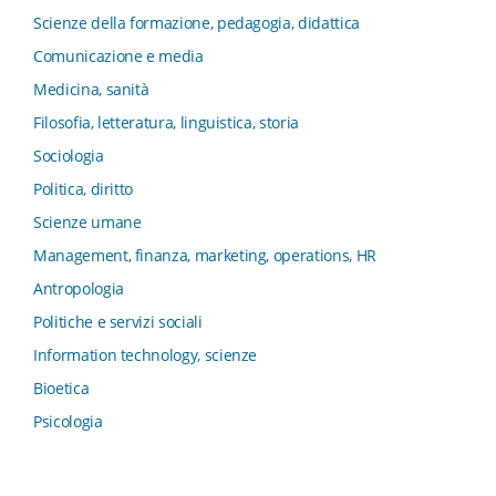
Collana del Dipartimento di Sociologia e Diritto
Scienze della formazione, pedagogia, didattica
dell’Economia Università di Bologna
Comunicazione e media
Collana di Clinica della formazione
Medicina, sanità
Collana di Ragioneria ed Economia Aziendale - SIDREA
Filosofia, letteratura, linguistica, storia
Collana di Storia delle istituzioni educative e della
Letteratura per l’Infanzia
Sociologia
Collana di Studi e Ricerche Aziendali
Politica, diritto
Collana ISMU
Scienze umane
Collana Tendenze Salute e Sanità ETS
Management, finanza, marketing, operations, HR
Computational Social Science
Antropologia
Comunicazione, Istituzioni, Mutamento Sociale
Politiche e servizi sociali
Condivisione del sapere nel servizio sociale
Information technology, scienze
Conoscenza, formazione, tecnologie
Bioetica
Connessioni nei contesti di apprendimento
Psicologia
Consumo, Comunicazione, Innovazione
Critica Letteraria e Linguistica