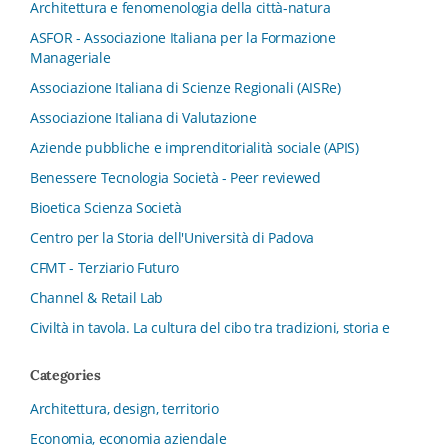
Architettura e fenomenologia della città-natura
ASFOR - Associazione Italiana per la Formazione
Manageriale
Associazione Italiana di Scienze Regionali (AISRe)
Associazione Italiana di Valutazione
Aziende pubbliche e imprenditorialità sociale (APIS)
Benessere Tecnologia Società - Peer reviewed
Bioetica Scienza Società
Centro per la Storia dell'Università di Padova
CFMT - Terziario Futuro
Channel & Retail Lab
Civiltà in tavola. La cultura del cibo tra tradizioni, storia e
diritto
Categories
Collana del Dipartimento di Scienze Aziendali, Management
e Innovation Systems
Architettura, design, territorio
Collana di Architettura. Nuova Serie
Economia, economia aziendale