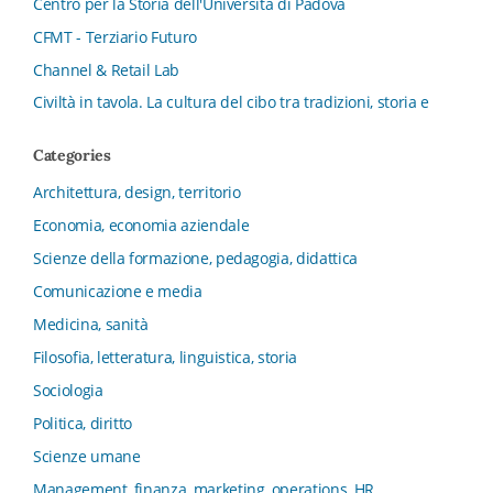
Centro per la Storia dell'Università di Padova
CFMT - Terziario Futuro
Channel & Retail Lab
Civiltà in tavola. La cultura del cibo tra tradizioni, storia e
diritto
Categories
Collana del Dipartimento di Scienze Aziendali, Management
e Innovation Systems
Architettura, design, territorio
Collana di Architettura. Nuova Serie
Economia, economia aziendale
Collana del Dipartimento di Sociologia e Diritto
Scienze della formazione, pedagogia, didattica
dell’Economia Università di Bologna
Comunicazione e media
Collana di Clinica della formazione
Medicina, sanità
Collana di Ragioneria ed Economia Aziendale - SIDREA
Filosofia, letteratura, linguistica, storia
Collana di Storia delle istituzioni educative e della
Letteratura per l’Infanzia
Sociologia
Collana di Studi e Ricerche Aziendali
Politica, diritto
Collana ISMU
Scienze umane
Collana Tendenze Salute e Sanità ETS
Management, finanza, marketing, operations, HR