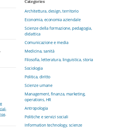
Categories
CFMT - Terziario Futuro
Architettura, design, territorio
Channel & Retail Lab
Economia, economia aziendale
Civiltà in tavola. La cultura del cibo
tra tradizioni, storia e diritto
Scienze della formazione, pedagogia,
didattica
Collana del Dipartimento di Scienze
Aziendali, Management e Innovation
Comunicazione e media
Systems
,
Medicina, sanità
Collana di Architettura. Nuova Serie
Filosofia, letteratura, linguistica, storia
Collana del Dipartimento di
Sociologia
Sociologia e Diritto dell’Economia
Università di Bologna
Politica, diritto
Collana di Clinica della formazione
Scienze umane
Collana di Ragioneria ed Economia
Management, finanza, marketing,
Aziendale - SIDREA
operations, HR
ve
Collana di Storia delle istituzioni
Antropologia
ial-
educative e della Letteratura per
ense
.
Politiche e servizi sociali
l’Infanzia
Information technology, scienze
Collana di Studi e Ricerche Aziendali