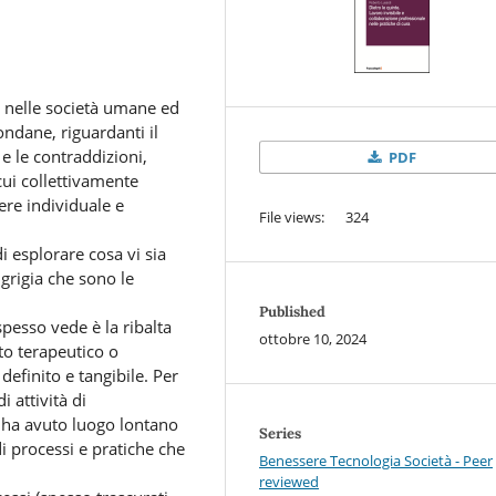
e nelle società umane ed
ondane, riguardanti il
e le contraddizioni,
PDF
cui collettivamente
ere individuale e
File views: 324
i esplorare cosa vi sia
 grigia che sono le
Published
spesso vede è la ribalta
ottobre 10, 2024
tto terapeutico o
definito e tangibile. Per
 attività di
ha avuto luogo lontano
Series
i processi e pratiche che
Benessere Tecnologia Società - Peer
reviewed