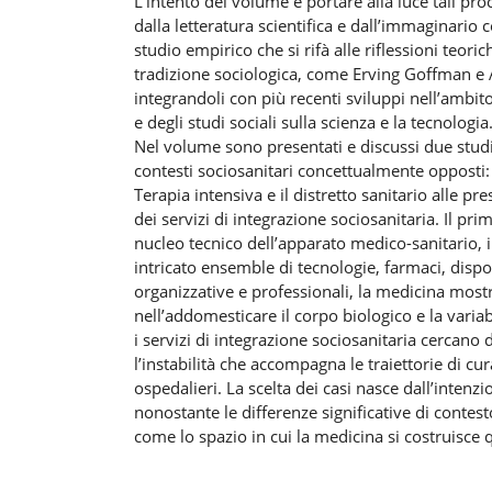
L’intento del volume è portare alla luce tali pro
dalla letteratura scientifica e dall’immaginario c
studio empirico che si rifà alle riflessioni teorich
tradizione sociologica, come Erving Goffman e
integrandoli con più recenti sviluppi nell’ambito
e degli studi sociali sulla scienza e la tecnologia
Nel volume sono presentati e discussi due studi 
contesti sociosanitari concettualmente opposti: 
Terapia intensiva e il distretto sanitario alle p
dei servizi di integrazione sociosanitaria. Il pr
nucleo tecnico dell’apparato medico-sanitario, i
intricato ensemble di tecnologie, farmaci, disposi
organizzative e professionali, la medicina mostr
nell’addomesticare il corpo biologico e la varia
i servizi di integrazione sociosanitaria cercano 
l’instabilità che accompagna le traiettorie di cura
ospedalieri. La scelta dei casi nasce dall’inten
nonostante le differenze significative di contes
come lo spazio in cui la medicina si costruisce