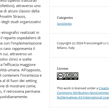
cessi (spesso trascurati
ollettivo), attraverso uno
e di alcuni classici della
 Anselm Strauss,
Categories
 degli studi organizzativi
Sociologia
.
etnografici realizzati in
il reparto ospedaliero di
rese con l’implementazione
Copyright (c) 2024 FrancoAngeli s.r.l.
Milano, Italy
imo caso rappresenta il
n cui, attraverso un
tivi clinici e scelte
a l’efficacia maggiore
License
bilità umana. All’opposto,
di contenere l’incertezza e
 al di fuori dei setting
zione di mostrare come,
This work is licensed under a
Creati
to, il retroscena permane
Commons Attribution-NonCommerc
 quotidianamente.
NoDerivatives 4.0 International Lic