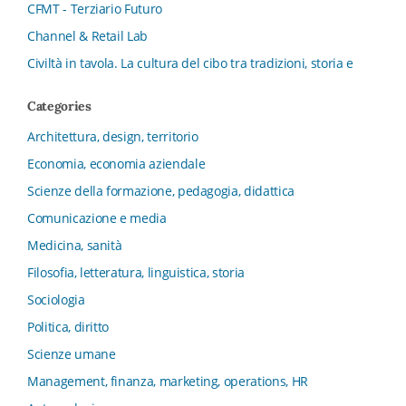
CFMT - Terziario Futuro
Channel & Retail Lab
Civiltà in tavola. La cultura del cibo tra tradizioni, storia e
diritto
Categories
Collana del Dipartimento di Scienze Aziendali, Management
e Innovation Systems
Architettura, design, territorio
Collana di Architettura. Nuova Serie
Economia, economia aziendale
Collana del Dipartimento di Sociologia e Diritto
Scienze della formazione, pedagogia, didattica
dell’Economia Università di Bologna
Comunicazione e media
Collana di Clinica della formazione
Medicina, sanità
Collana di Ragioneria ed Economia Aziendale - SIDREA
Filosofia, letteratura, linguistica, storia
Collana di Storia delle istituzioni educative e della
Letteratura per l’Infanzia
Sociologia
Collana di Studi e Ricerche Aziendali
Politica, diritto
Collana ISMU
Scienze umane
Collana Tendenze Salute e Sanità ETS
Management, finanza, marketing, operations, HR