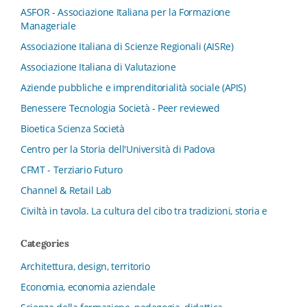
ASFOR - Associazione Italiana per la Formazione
Manageriale
Associazione Italiana di Scienze Regionali (AISRe)
Associazione Italiana di Valutazione
Aziende pubbliche e imprenditorialità sociale (APIS)
Benessere Tecnologia Società - Peer reviewed
Bioetica Scienza Società
Centro per la Storia dell'Università di Padova
CFMT - Terziario Futuro
Channel & Retail Lab
Civiltà in tavola. La cultura del cibo tra tradizioni, storia e
diritto
Categories
Collana del Dipartimento di Scienze Aziendali, Management
e Innovation Systems
Architettura, design, territorio
Collana di Architettura. Nuova Serie
Economia, economia aziendale
Collana del Dipartimento di Sociologia e Diritto