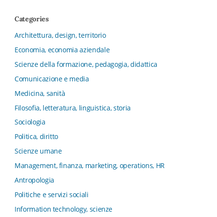
diritto
Categories
Collana del Dipartimento di Scienze Aziendali, Management
e Innovation Systems
Architettura, design, territorio
Collana di Architettura. Nuova Serie
Economia, economia aziendale
Collana del Dipartimento di Sociologia e Diritto
Scienze della formazione, pedagogia, didattica
dell’Economia Università di Bologna
Comunicazione e media
Collana di Clinica della formazione
Medicina, sanità
Collana di Ragioneria ed Economia Aziendale - SIDREA
Filosofia, letteratura, linguistica, storia
Collana di Storia delle istituzioni educative e della
Letteratura per l’Infanzia
Sociologia
Collana di Studi e Ricerche Aziendali
Politica, diritto
Collana ISMU
Scienze umane
Collana Tendenze Salute e Sanità ETS
Management, finanza, marketing, operations, HR
Computational Social Science
Antropologia
Comunicazione, Istituzioni, Mutamento Sociale
Politiche e servizi sociali
Condivisione del sapere nel servizio sociale
Information technology, scienze