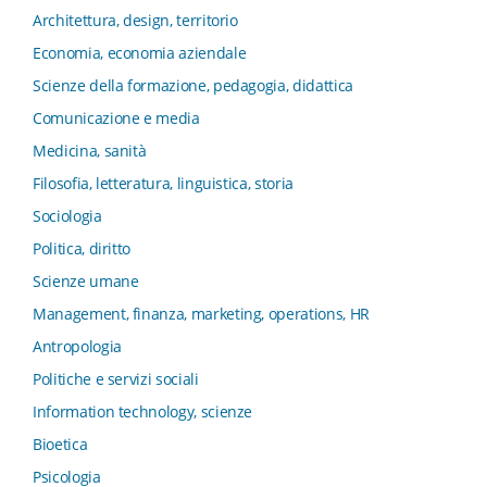
e Innovation Systems
Architettura, design, territorio
Collana di Architettura. Nuova Serie
Economia, economia aziendale
Collana del Dipartimento di Sociologia e Diritto
Scienze della formazione, pedagogia, didattica
dell’Economia Università di Bologna
Comunicazione e media
Collana di Clinica della formazione
Medicina, sanità
Collana di Ragioneria ed Economia Aziendale - SIDREA
Filosofia, letteratura, linguistica, storia
Collana di Storia delle istituzioni educative e della
Letteratura per l’Infanzia
Sociologia
Collana di Studi e Ricerche Aziendali
Politica, diritto
Collana ISMU
Scienze umane
Collana Tendenze Salute e Sanità ETS
Management, finanza, marketing, operations, HR
Computational Social Science
Antropologia
Comunicazione, Istituzioni, Mutamento Sociale
Politiche e servizi sociali
Condivisione del sapere nel servizio sociale
Information technology, scienze
Conoscenza, formazione, tecnologie
Bioetica
Connessioni nei contesti di apprendimento
Psicologia