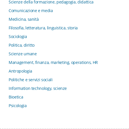
Scienze della formazione, pedagogia, didattica
dell’Economia Università di Bologna
Comunicazione e media
Collana di Clinica della formazione
Medicina, sanità
Collana di Ragioneria ed Economia Aziendale - SIDREA
Filosofia, letteratura, linguistica, storia
Collana di Storia delle istituzioni educative e della
Letteratura per l’Infanzia
Sociologia
Collana di Studi e Ricerche Aziendali
Politica, diritto
Collana ISMU
Scienze umane
Collana Tendenze Salute e Sanità ETS
Management, finanza, marketing, operations, HR
Computational Social Science
Antropologia
Comunicazione, Istituzioni, Mutamento Sociale
Politiche e servizi sociali
Condivisione del sapere nel servizio sociale
Information technology, scienze
Conoscenza, formazione, tecnologie
Bioetica
Connessioni nei contesti di apprendimento
Psicologia
Consumo, Comunicazione, Innovazione
Critica Letteraria e Linguistica