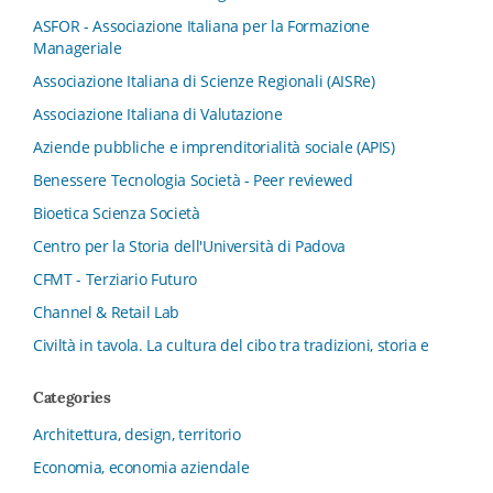
ASFOR - Associazione Italiana per la Formazione
Manageriale
Associazione Italiana di Scienze Regionali (AISRe)
Associazione Italiana di Valutazione
Aziende pubbliche e imprenditorialità sociale (APIS)
Benessere Tecnologia Società - Peer reviewed
Bioetica Scienza Società
Centro per la Storia dell'Università di Padova
CFMT - Terziario Futuro
Channel & Retail Lab
Civiltà in tavola. La cultura del cibo tra tradizioni, storia e
diritto
Categories
Collana del Dipartimento di Scienze Aziendali, Management
e Innovation Systems
Architettura, design, territorio
Collana di Architettura. Nuova Serie
Economia, economia aziendale
Collana del Dipartimento di Sociologia e Diritto