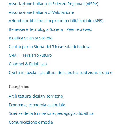
Associazione Italiana di Scienze Regionali (AISRe)
Associazione Italiana di Valutazione
Aziende pubbliche e imprenditorialità sociale (APIS)
Benessere Tecnologia Società - Peer reviewed
Bioetica Scienza Società
Centro per la Storia dell'Università di Padova
CFMT - Terziario Futuro
Channel & Retail Lab
Civiltà in tavola. La cultura del cibo tra tradizioni, storia e
diritto
Categories
Collana del Dipartimento di Scienze Aziendali, Management
e Innovation Systems
Architettura, design, territorio
Collana di Architettura. Nuova Serie
Economia, economia aziendale
Collana del Dipartimento di Sociologia e Diritto
Scienze della formazione, pedagogia, didattica
dell’Economia Università di Bologna
Comunicazione e media
Collana di Clinica della formazione