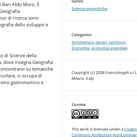
Series
i Bari Aldo Moro. È
Scienze geografiche
 Geografia
essi di ricerca sono
ografia dello sviluppo e
Categories
Architettura, design, territorio
Economia, economia aziendale
o di Scienze della
ia, dove insegna Geografia
si concentrano su tematiche
Copyright (c) 2026 FrancoAngeli s.r.l.
icolare, si occupa di
Milano, Italy
urismo gastronomico e
License
This work is licensed under a
Creati
Commons Attribution-NonCommerc