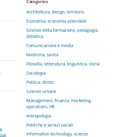
Categories
CFMT - Terziario Futuro
Architettura, design, territorio
Channel & Retail Lab
Economia, economia aziendale
Civiltà in tavola. La cultura del cibo
tra tradizioni, storia e diritto
Scienze della formazione, pedagogia,
didattica
Collana del Dipartimento di Scienze
Aziendali, Management e Innovation
Comunicazione e media
Systems
Medicina, sanità
Collana di Architettura. Nuova Serie
Filosofia, letteratura, linguistica, storia
Collana del Dipartimento di
,
Sociologia
Sociologia e Diritto dell’Economia
Università di Bologna
Politica, diritto
Collana di Clinica della formazione
Scienze umane
Collana di Ragioneria ed Economia
Management, finanza, marketing,
Aziendale - SIDREA
operations, HR
Collana di Storia delle istituzioni
Antropologia
educative e della Letteratura per
Politiche e servizi sociali
l’Infanzia
ve
Information technology, scienze
ial-
Collana di Studi e Ricerche Aziendali