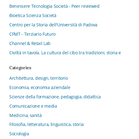
Benessere Tecnologia Società - Peer reviewed
Bioetica Scienza Società
Centro per la Storia dell'Università di Padova
CFMT - Terziario Futuro
Channel & Retail Lab
Civiltà in tavola. La cultura del cibo tra tradizioni, storia e
diritto
Categories
Collana del Dipartimento di Scienze Aziendali, Management
e Innovation Systems
Architettura, design, territorio
Collana di Architettura. Nuova Serie
Economia, economia aziendale
Collana del Dipartimento di Sociologia e Diritto
Scienze della formazione, pedagogia, didattica
dell’Economia Università di Bologna
Comunicazione e media
Collana di Clinica della formazione
Medicina, sanità
Collana di Ragioneria ed Economia Aziendale - SIDREA
Filosofia, letteratura, linguistica, storia
Collana di Storia delle istituzioni educative e della
Letteratura per l’Infanzia
Sociologia