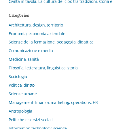
Civiltà in tavola. La cultura del cibo tra tradizioni, storia e
diritto
Categories
Collana del Dipartimento di Scienze Aziendali, Management
e Innovation Systems
Architettura, design, territorio
Collana di Architettura. Nuova Serie
Economia, economia aziendale
Collana del Dipartimento di Sociologia e Diritto
Scienze della formazione, pedagogia, didattica
dell’Economia Università di Bologna
Comunicazione e media
Collana di Clinica della formazione
Medicina, sanità
Collana di Ragioneria ed Economia Aziendale - SIDREA
Filosofia, letteratura, linguistica, storia
Collana di Storia delle istituzioni educative e della
Letteratura per l’Infanzia
Sociologia
Collana di Studi e Ricerche Aziendali
Politica, diritto
Collana ISMU
Scienze umane
Collana Tendenze Salute e Sanità ETS
Management, finanza, marketing, operations, HR
Computational Social Science
Antropologia
Comunicazione, Istituzioni, Mutamento Sociale
Politiche e servizi sociali
Condivisione del sapere nel servizio sociale
Information technology, scienze