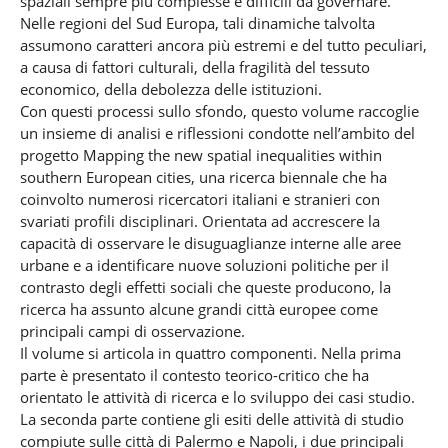
spaziali sempre più complesse e difficili da governare.
Nelle regioni del Sud Europa, tali dinamiche talvolta
assumono caratteri ancora più estremi e del tutto peculiari,
a causa di fattori culturali, della fragilità del tessuto
economico, della debolezza delle istituzioni.
Con questi processi sullo sfondo, questo volume raccoglie
un insieme di analisi e riflessioni condotte nell’ambito del
progetto Mapping the new spatial inequalities within
southern European cities, una ricerca biennale che ha
coinvolto numerosi ricercatori italiani e stranieri con
svariati profili disciplinari. Orientata ad accrescere la
capacità di osservare le disuguaglianze interne alle aree
urbane e a identificare nuove soluzioni politiche per il
contrasto degli effetti sociali che queste producono, la
ricerca ha assunto alcune grandi città europee come
principali campi di osservazione.
Il volume si articola in quattro componenti. Nella prima
parte è presentato il contesto teorico-critico che ha
orientato le attività di ricerca e lo sviluppo dei casi studio.
La seconda parte contiene gli esiti delle attività di studio
compiute sulle città di Palermo e Napoli, i due principali