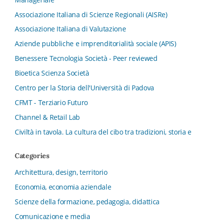
Associazione Italiana di Scienze Regionali (AISRe)
Associazione Italiana di Valutazione
Aziende pubbliche e imprenditorialità sociale (APIS)
Benessere Tecnologia Società - Peer reviewed
Bioetica Scienza Società
Centro per la Storia dell'Università di Padova
CFMT - Terziario Futuro
Channel & Retail Lab
Civiltà in tavola. La cultura del cibo tra tradizioni, storia e
diritto
Categories
Collana del Dipartimento di Scienze Aziendali, Management
e Innovation Systems
Architettura, design, territorio
Collana di Architettura. Nuova Serie
Economia, economia aziendale
Collana del Dipartimento di Sociologia e Diritto
Scienze della formazione, pedagogia, didattica
dell’Economia Università di Bologna
Comunicazione e media